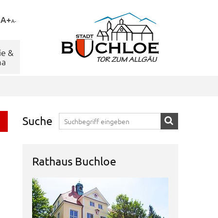
A+
A-
ie &
ma
Suche
Rathaus Buchloe