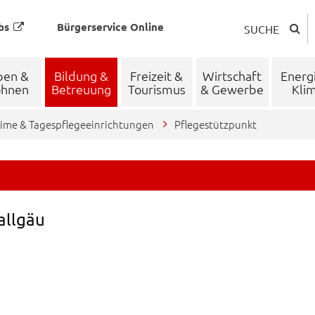
bs
Bürgerservice Online
SUCHE
ben &
Bildung &
Freizeit &
Wirtschaft
Energ
hnen
Betreuung
Tourismus
& Gewerbe
Kli
ime & Tagespflegeeinrichtungen
Pflegestützpunkt
allgäu