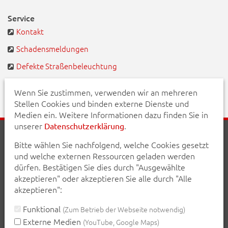
Service
Kontakt
Schadensmeldungen
Defekte Straßenbeleuchtung
BayernPortal
Wenn Sie zustimmen, verwenden wir an mehreren
Stellen Cookies und binden externe Dienste und
Medien ein. Weitere Informationen dazu finden Sie in
unserer
.
Datenschutzerklärung
Startseite
Aktuelles
Veranstaltungen
Kontakt
Bitte wählen Sie nachfolgend, welche Cookies gesetzt
Inhalt
Erklärung zur Barrierefreiheit
und welche externen Ressourcen geladen werden
Datenschutzerklärung
Impressum
dürfen. Bestätigen Sie dies durch "Ausgewählte
akzeptieren" oder akzeptieren Sie alle durch "Alle
Teilen Sie diese Seite mit Ihren Bekannten:
akzeptieren":
teilen
teilen
posten
mail
Funktional
(Zum Betrieb der Webseite notwendig)
Externe Medien
(YouTube, Google Maps)
Seite drucken