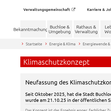
Verwaltungsgemeinschaft
Karriere & Jo
Buchloe &
Rathaus &
Le
Bekanntmachungen
Umgebung
Verwaltung
Wo
Startseite
Energie & Klima
Energiewende & 
Klimaschutzkonzept
Neufassung des Klimaschutzkon
Seit Oktober 2025, hat die Stadt Buchlo
wurde am 21.10.25 in der öffentlichen S
Das Konzept ist das Ergebnis enger, fachlicher