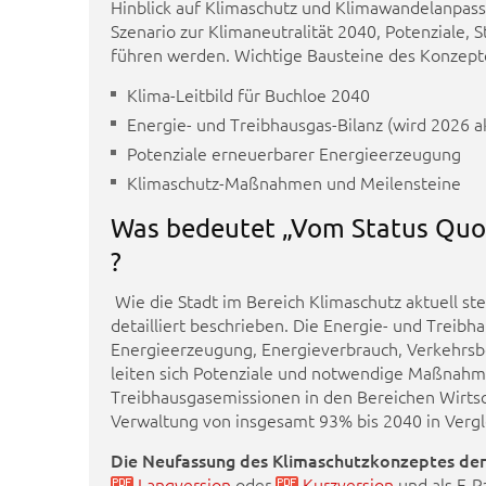
Hinblick auf Klimaschutz und Klimawandelanpassun
Szenario zur Klimaneutralität 2040, Potenziale,
führen werden. Wichtige Bausteine des Konzepte
Klima-Leitbild für Buchloe 2040
Energie- und Treibhausgas-Bilanz (wird 2026 ak
Potenziale erneuerbarer Energieerzeugung
Klimaschutz-Maßnahmen und Meilensteine
Was bedeutet „Vom Status Quo 
?
Wie die Stadt im Bereich Klimaschutz aktuell st
detailliert beschrieben. Die Energie- und Treibh
Energieerzeugung, Energieverbrauch, Verkehrsbe
leiten sich Potenziale und notwendige Maßnahme
Treibhausgasemissionen in den Bereichen Wirtsc
Verwaltung von insgesamt 93% bis 2040 in Vergl
Die Neufassung des Klimaschutzkonzeptes der
Langversion
oder
Kurzversion
und als E-P