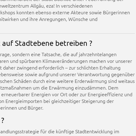
mweltzentrum Allgäu, eza! In verschiedenen
kshops konnten ebenso externe Akteure sowie Bürgerinnen
mitwirken und ihre Anregungen, Wünsche und
auf Stadtebene betreiben ?
rage, sondern eine Tatsache, die auf jahrzehntelangen
aren und spürbaren Klimaveränderungen machen vor unserer
st daher zwingend erforderlich – zur schlichten Erhaltung
Lebensweise sowie aufgrund unserer Verantwortung gegenüber
schen Schäden durch eine weitere Erderwärmung sind weitaus
schutzmaßnahmen um die Erwärmung einzudämmen. Dem
neuerbarer Energien vor Ort oder zur Energieeffizienz und
on Energieimporten bei gleichzeitiger Steigerung der
erinnen und Bürger.
 ?
andlungsstrategie für die künftige Stadtentwicklung im