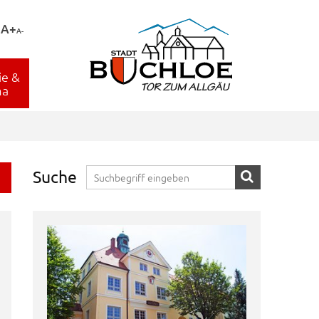
A+
A-
ie &
ma
Suche