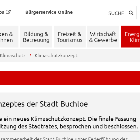
bs
Bürgerservice Online
SUCHE
ben &
Bildung &
Freizeit &
Wirtschaft
Energ
hnen
Betreuung
Tourismus
& Gewerbe
Kli
Klimaschutz
Klimaschutzkonzept
zeptes der Stadt Buchloe
e ein neues Klimaschutzkonzept. Die finale Fassung
itzung des Stadtrates, besprochen und beschlossen.
 Zusammenarbeit der Stadt Buchloe unter Federführung der