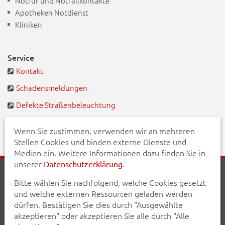
Notruf und Notfallkontakte
Apotheken Notdienst
Kliniken
Service
Kontakt
Schadensmeldungen
Defekte Straßenbeleuchtung
BayernPortal
Wenn Sie zustimmen, verwenden wir an mehreren
Stellen Cookies und binden externe Dienste und
Medien ein. Weitere Informationen dazu finden Sie in
unserer
.
Datenschutzerklärung
Startseite
Aktuelles
Veranstaltungen
Kontakt
Bitte wählen Sie nachfolgend, welche Cookies gesetzt
Inhalt
Erklärung zur Barrierefreiheit
und welche externen Ressourcen geladen werden
Datenschutzerklärung
Impressum
dürfen. Bestätigen Sie dies durch "Ausgewählte
akzeptieren" oder akzeptieren Sie alle durch "Alle
Teilen Sie diese Seite mit Ihren Bekannten: