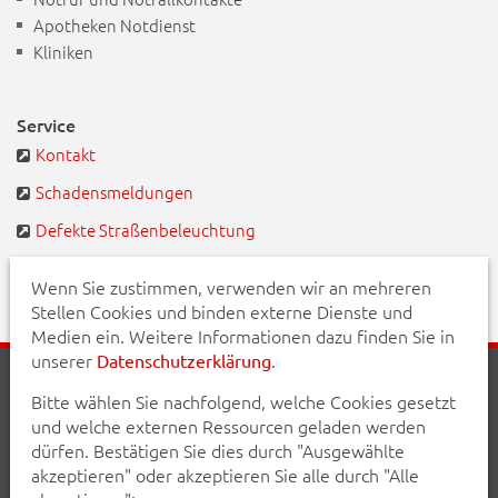
Apotheken Notdienst
Kliniken
Service
Kontakt
Schadensmeldungen
Defekte Straßenbeleuchtung
BayernPortal
Wenn Sie zustimmen, verwenden wir an mehreren
Stellen Cookies und binden externe Dienste und
Medien ein. Weitere Informationen dazu finden Sie in
unserer
.
Datenschutzerklärung
Startseite
Aktuelles
Veranstaltungen
Kontakt
Bitte wählen Sie nachfolgend, welche Cookies gesetzt
Inhalt
Erklärung zur Barrierefreiheit
und welche externen Ressourcen geladen werden
Datenschutzerklärung
Impressum
dürfen. Bestätigen Sie dies durch "Ausgewählte
akzeptieren" oder akzeptieren Sie alle durch "Alle
Teilen Sie diese Seite mit Ihren Bekannten: