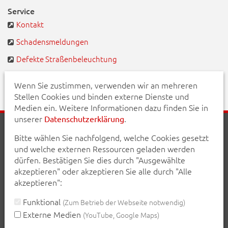
Service
Kontakt
Schadensmeldungen
Defekte Straßenbeleuchtung
BayernPortal
Wenn Sie zustimmen, verwenden wir an mehreren
Stellen Cookies und binden externe Dienste und
Medien ein. Weitere Informationen dazu finden Sie in
unserer
.
Datenschutzerklärung
Startseite
Aktuelles
Veranstaltungen
Kontakt
Bitte wählen Sie nachfolgend, welche Cookies gesetzt
Inhalt
Erklärung zur Barrierefreiheit
und welche externen Ressourcen geladen werden
Datenschutzerklärung
Impressum
dürfen. Bestätigen Sie dies durch "Ausgewählte
akzeptieren" oder akzeptieren Sie alle durch "Alle
Teilen Sie diese Seite mit Ihren Bekannten:
akzeptieren":
teilen
teilen
posten
mail
Funktional
(Zum Betrieb der Webseite notwendig)
Externe Medien
(YouTube, Google Maps)
Seite drucken