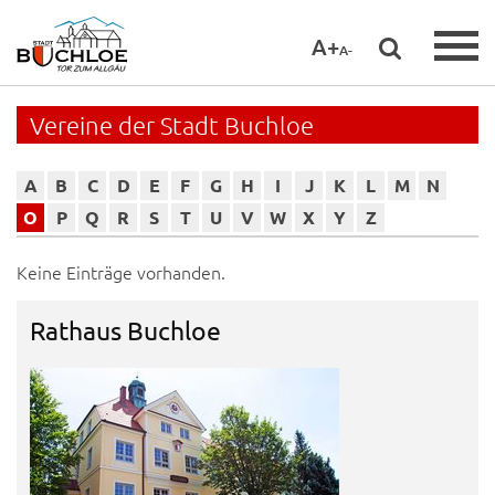
A+
A-
Vereine der Stadt Buchloe
A
B
C
D
E
F
G
H
I
J
K
L
M
N
O
P
Q
R
S
T
U
V
W
X
Y
Z
Keine Einträge vorhanden.
Rathaus Buchloe