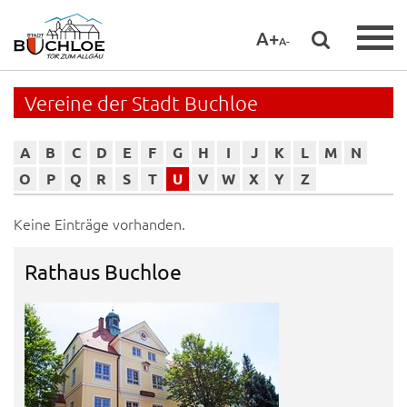
A+
A-
Vereine der Stadt Buchloe
A
B
C
D
E
F
G
H
I
J
K
L
M
N
O
P
Q
R
S
T
U
V
W
X
Y
Z
Keine Einträge vorhanden.
Rathaus Buchloe